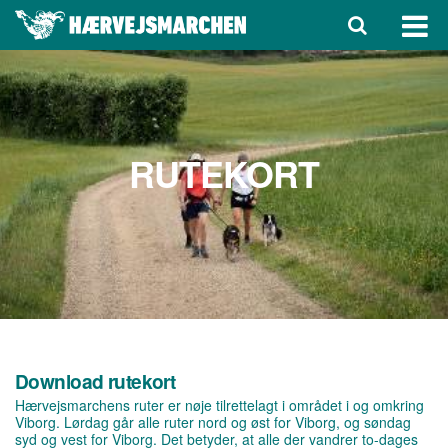
RUTEKORT
Download rutekort
Hærvejsmarchens ruter er nøje tilrettelagt i området i og omkring
Viborg. Lørdag går alle ruter nord og øst for Viborg, og søndag
syd og vest for Viborg. Det betyder, at alle der vandrer to-dages