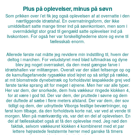
Plus på oplevelser, minus på søvn
Som prikken over i’et fik jeg også oplevelsen af at overnatte i den
nærtliggende idrætshal. En overnatningsform, der ikke
umiddelbart satte mange timer ind på søvnkontoen, men som i
overmådeligt stor grad til gengæld satte oplevelser ind på
livskontoen. For også her var forskellighederne store og evne til
fællesskab enorm.
Allerede første nat måtte jeg revidere min indstilling til, hvem der
deltog i marchen. For veludstyret med blød luftmadras og dyne
blev jeg noget overrasket, da den mest gængse farve i
idrætshallen var militærgrøn. Overalt var der slået feltsenge op og
de kamuflagefarvede rygsække stod lejret op så sirligt på række,
at mit blomstrede dynebetræk og forholdsvist løspakkede grej ved
første tanke sprang alt for meget i øjnene. Men her var alle typer.
Her var dem, der snorkede, dem hvis vækkeur ringede klokken 4,
for at være i god tid. Der var dem, der pruttede i søvne og dem
der duftede af sæbe i flere meters afstand. Der var dem, der sov
tidligt og dem, der udnyttede Viborgs festlige beværtninger, og
først kom tilbage, da den forholdsvis korte nat, var ved at vende til
morgen. Men på mærkværdig vis, var det en del af oplevelsen. En
del af fællesskabet også at få den oplevelse med. Jeg nød den
faktisk, selvom vækkeuret klokken 4 kombineret med et par
lettere højrøstede feststemte herrer med ganske få timers