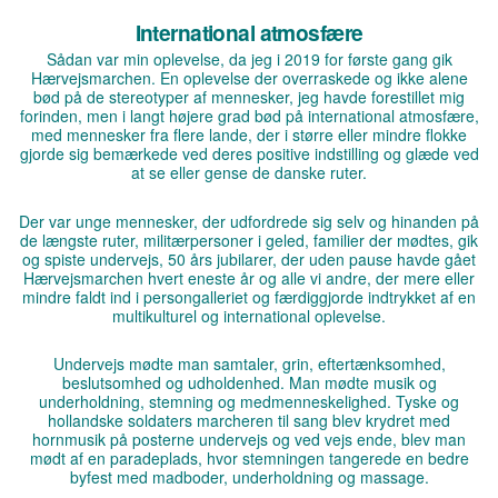
International atmosfære
Sådan var min oplevelse, da jeg i 2019 for første gang gik
Hærvejsmarchen. En oplevelse der overraskede og ikke alene
bød på de stereotyper af mennesker, jeg havde forestillet mig
forinden, men i langt højere grad bød på international atmosfære,
med mennesker fra flere lande, der i større eller mindre flokke
gjorde sig bemærkede ved deres positive indstilling og glæde ved
at se eller gense de danske ruter.
Der var unge mennesker, der udfordrede sig selv og hinanden på
de længste ruter, militærpersoner i geled, familier der mødtes, gik
og spiste undervejs, 50 års jubilarer, der uden pause havde gået
Hærvejsmarchen hvert eneste år og alle vi andre, der mere eller
mindre faldt ind i persongalleriet og færdiggjorde indtrykket af en
multikulturel og international oplevelse.
Undervejs mødte man samtaler, grin, eftertænksomhed,
beslutsomhed og udholdenhed. Man mødte musik og
underholdning, stemning og medmenneskelighed. Tyske og
hollandske soldaters marcheren til sang blev krydret med
hornmusik på posterne undervejs og ved vejs ende, blev man
mødt af en paradeplads, hvor stemningen tangerede en bedre
byfest med madboder, underholdning og massage.