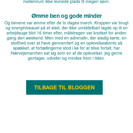
mellemrum ikke levnede plads til megen søvn.
Ømme ben og gode minder
Og benene var ømme efter de to dages march. Kroppen var brugt
og energiniveauet på et sted, der ikke umiddelbart lagde op til en
arbejdsuge blot 16 timer efter, målstregen var krydset for anden
gang den weekend. Men med en adrenalin, der stadig kørte, en
stolthed over at have gennemført og en oplevelseskonto så
spækket, at fortællingerne stod i kø for at blive fortalt, har
Hærvejsmarchen sat sig som en af de oplevelser, jeg gerne
gentager, udvider og mindes frem i tiden.
TILBAGE TIL BLOGGEN